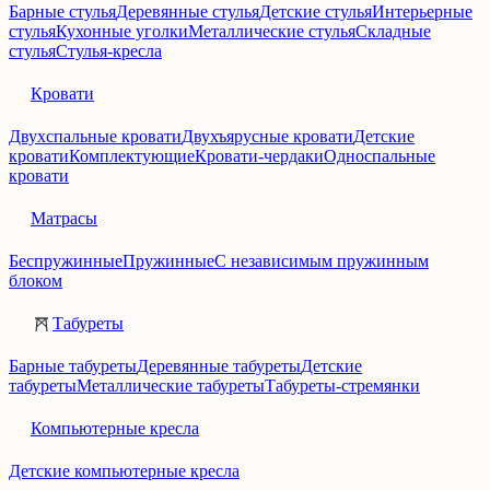
Барные стулья
Деревянные стулья
Детские стулья
Интерьерные
стулья
Кухонные уголки
Металлические стулья
Складные
стулья
Стулья-кресла
Кровати
Двухспальные кровати
Двухъярусные кровати
Детские
кровати
Комплектующие
Кровати-чердаки
Односпальные
кровати
Матрасы
Беспружинные
Пружинные
С независимым пружинным
блоком
Табуреты
Барные табуреты
Деревянные табуреты
Детские
табуреты
Металлические табуреты
Табуреты-стремянки
Компьютерные кресла
Детские компьютерные кресла