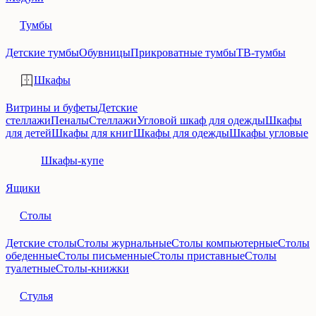
Тумбы
Детские тумбы
Обувницы
Прикроватные тумбы
ТВ-тумбы
Шкафы
Витрины и буфеты
Детские
стеллажи
Пеналы
Стеллажи
Угловой шкаф для одежды
Шкафы
для детей
Шкафы для книг
Шкафы для одежды
Шкафы угловые
Шкафы-купе
Ящики
Столы
Детские столы
Столы журнальные
Столы компьютерные
Столы
обеденные
Столы письменные
Столы приставные
Столы
туалетные
Столы-книжки
Стулья