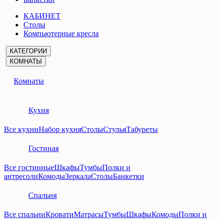
КАБИНЕТ
Столы
Компьютерные кресла
КАТЕГОРИИ
КОМНАТЫ
Комнаты
Кухня
Все кухни
Набор кухня
Столы
Стулья
Табуреты
Гостиная
Все гостинные
Шкафы
Тумбы
Полки и
антресоли
Комоды
Зеркала
Столы
Банкетки
Спальня
Все спальни
Кровати
Матрасы
Тумбы
Шкафы
Комоды
Полки и