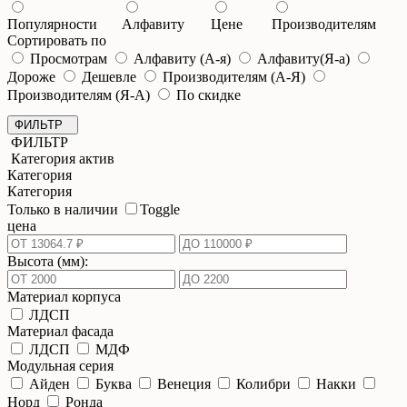
Популярности
Алфавиту
Цене
Производителям
Сортировать по
Просмотрам
Алфавиту (А-я)
Алфавиту(Я-а)
Дороже
Дешевле
Производителям (А-Я)
Производителям (Я-А)
По скидке
ФИЛЬТР
ФИЛЬТР
Категория актив
Категория
Категория
Только в наличии
Toggle
цена
Высота (мм):
Материал корпуса
ЛДСП
Материал фасада
ЛДСП
МДФ
Модульная серия
Айден
Буква
Венеция
Колибри
Накки
Норд
Ронда