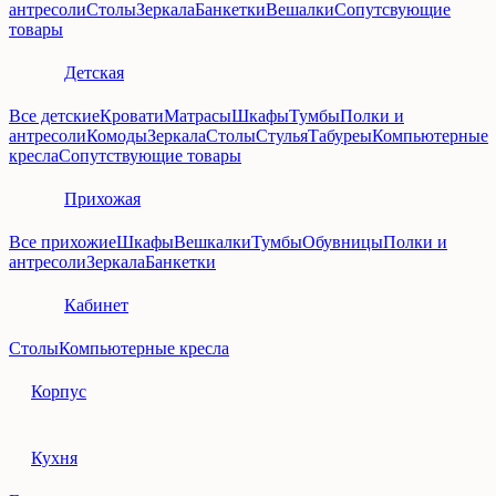
антресоли
Столы
Зеркала
Банкетки
Вешалки
Сопутсвующие
товары
Детская
Все детские
Кровати
Матрасы
Шкафы
Тумбы
Полки и
антресоли
Комоды
Зеркала
Столы
Стулья
Табуреы
Компьютерные
кресла
Сопутствующие товары
Прихожая
Все прихожие
Шкафы
Вешкалки
Тумбы
Обувницы
Полки и
антресоли
Зеркала
Банкетки
Кабинет
Столы
Компьютерные кресла
Корпус
Кухня